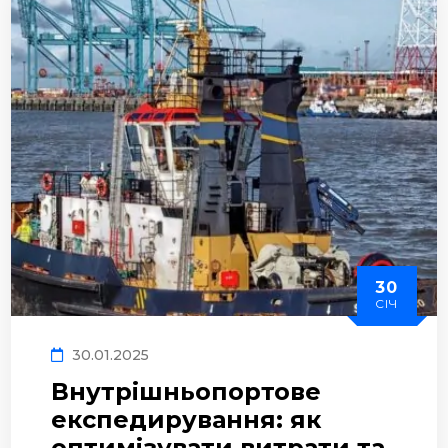
30
СІЧ
30.01.2025
Внутрішньопортове
експедирування: як
оптимізувати витрати та