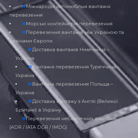
Міжнародні автомобільні вантажні
перевезення
Морські контейнерні перевезення
Перевезення вантажів між Україною та
країнами Європи
Доставка вантажів Німеччина –
Україна
Вантажні перевезення Туреччина –
Україна
Вантажні перевезення Польща –
Україна
Доставка вантажу з Англії (Великої
Британії) в Україну
Перевезення небезпечних вантажів
(ADR / IATA DGR / IMDG)