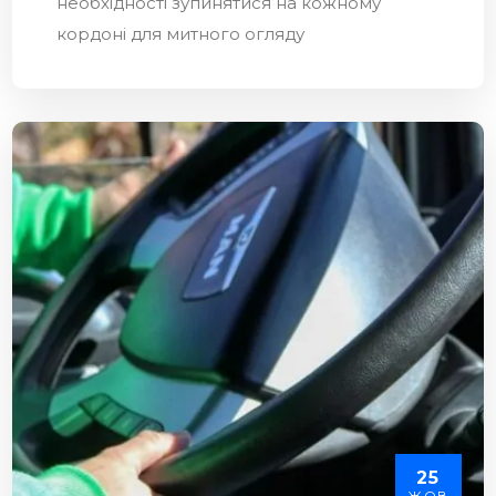
необхідності зупинятися на кожному
кордоні для митного огляду
25
ЖОВ