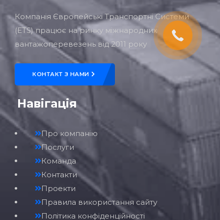
Компанія Європейські Транспортні Системи
(ETS) працює на ринку міжнародних
вантажоперевезень від 2011 року
КОНТАКТ З НАМИ
Навігація
Про компанію
Послуги
Команда
Контакти
Проекти
Правила використання сайту
Політика конфіденційності