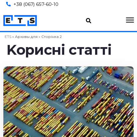
+38 (067) 657-60-10
ETS
»
Архивы для
»
Сторінка 2
Kopиcні cтaтті