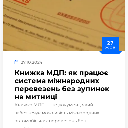
27
ЖОВ
27.10.2024
Книжка МДП: як працює
система міжнародних
перевезень без зупинок
на митниці
Книжка МДП — це документ, який
забезпечує можливість міжнародних
автомобільних перевезень без