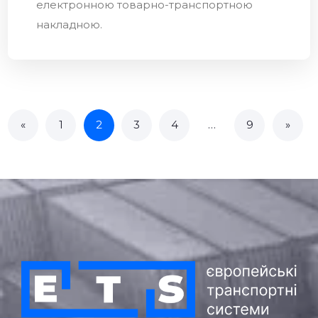
електронною товарно-транспортною
накладною.
«
1
2
3
4
…
9
»