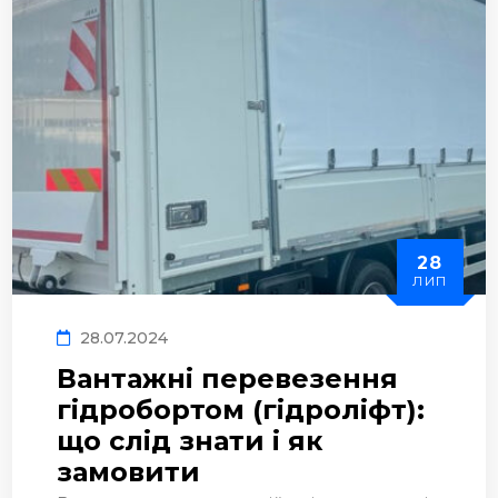
28
ЛИП
28.07.2024
Вантажні перевезення
гідробортом (гідроліфт):
що слід знати і як
замовити