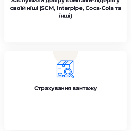
Заслужили довіру компаній-лідерів у
своїй ніші (SCM, Interpipe, Coca-Cola та
інші)
Страхування вантажу