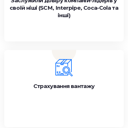
Заслужили довіру компаній-лідерів у
своїй ніші (SCM, Interpipe, Coca-Cola та
інші)
Страхування вантажу