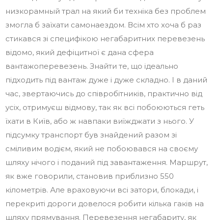
низкорамный трал на який би техніка без проблем
змогла б заїхати самонаездом. Всім хто хоча б раз
стикався зі специфікою негабаритних перевезень
відомо, який дефіцитної є дана сфера
вантажоперевезень. Знайти те, що ідеально
підходить під вантаж дуже і дуже складно. І в даний
час, звертаючись до співробітників, практично від
усіх, отримуєш відмову, так як всі побоюються геть
їхати в Київ, або ж навпаки виїжджати з нього. У
підсумку транспорт був знайдений разом зі
сміливим водієм, який не побоювався на своєму
шляху нічого і поданий під завантаження. Маршрут,
як вже говорили, становив приблизно 550
кілометрів. Але враховуючи всі затори, блокади, і
перекриті дороги довелося робити кілька гаків на
шляху прямування. Перевезення негабариту, як