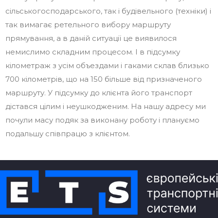
сільськогосподарського, так і будівельного (техніки) і
так вимагає ретельного вибору маршруту
прямування, а в даній ситуації це виявилося
немислимо складним процесом. І в підсумку
кілометраж з усім объездами і гаками склав близько
700 кілометрів, що на 150 більше від призначеного
маршруту. У підсумку до клієнта його транспорт
дістався цілим і неушкодженим. На нашу адресу ми
почули масу подяк за виконану роботу і плануємо
подальшу співпрацю з клієнтом.