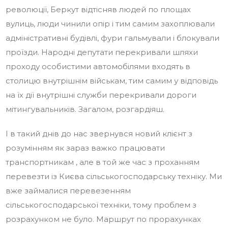
революції, Беркут відтісняв людей по площах
вулиць, люди чинили опір і тим самим захоплювали
адміністративні будівлі, фури гальмували і блокували
проїзди. Народні депутати перекривали шляхи
проходу особистими автомобілями входять в
столицю внутрішнім військам, тим самим у відповідь
на їх дії внутрішні служби перекривали дороги
мітингувальників. Загалом, розгардіяш.
І в такий днів до нас звернувся новий клієнт з
розумінням як зараз важко працювати
транспортникам , але в той же час з проханням
перевезти із Києва сільськогосподарську техніку. Ми
вже займалися перевезенням
сільськогосподарської техніки, тому проблем з
розрахунком не було. Маршрут по прорахунках