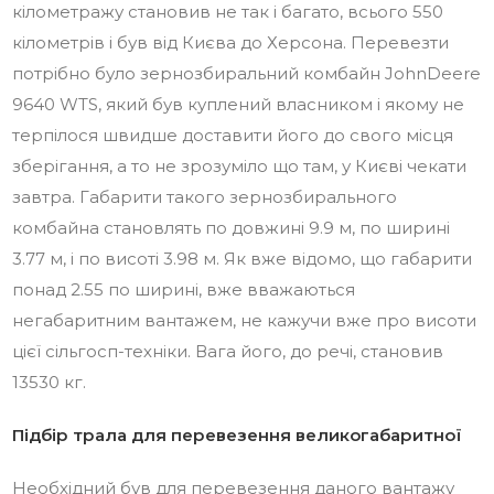
кілометражу становив не так і багато, всього 550
кілометрів і був від Києва до Херсона. Перевезти
потрібно було зернозбиральний комбайн JohnDeere
9640 WTS, який був куплений власником і якому не
терпілося швидше доставити його до свого місця
зберігання, а то не зрозуміло що там, у Києві чекати
завтра. Габарити такого зернозбирального
комбайна становлять по довжині 9.9 м, по ширині
3.77 м, і по висоті 3.98 м. Як вже відомо, що габарити
понад 2.55 по ширині, вже вважаються
негабаритним вантажем, не кажучи вже про висоти
цієї сільгосп-техніки. Вага його, до речі, становив
13530 кг.
Підбір трала для перевезення великогабаритної
Необхідний був для перевезення даного вантажу