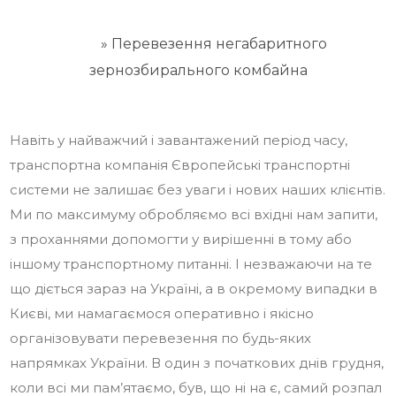
ETS
»
Перевезення негабаритного
зернозбирального комбайна
Навіть у найважчий і завантажений період часу,
транспортна компанія Європейські транспортні
системи не залишає без уваги і нових наших клієнтів.
Ми по максимуму обробляємо всі вхідні нам запити,
з проханнями допомогти у вирішенні в тому або
іншому транспортному питанні. І незважаючи на те
що діється зараз на Україні, а в окремому випадки в
Києві, ми намагаємося оперативно і якісно
організовувати перевезення по будь-яких
напрямках України. В один з початкових днів грудня,
коли всі ми пам’ятаємо, був, що ні на є, самий розпал