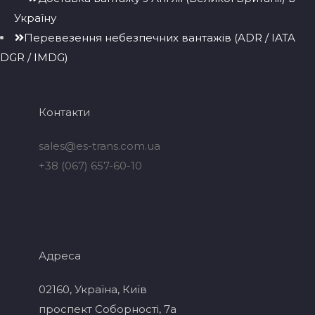
Україну
Перевезення небезпечних вантажів (ADR / IATA
DGR / IMDG)
Контакти
sales@es-trans.com.ua
+38 (067) 657-60-10
Адреса
02160, Україна, Київ
проспект Соборності, 7a