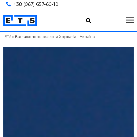
+38 (067) 657-60-10
ETS
»
Вантажоперевезення Хорватія – Україна