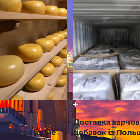
рне
Доставка харчо
фрижераторне
добавок із Польщ