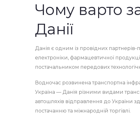
Чому варто з
Данії
Данія є одним із провідних партнерів-
електроніки, фармацевтичної продукці
постачальником передових технологіч
Водночас розвинена транспортна інфра
Україна — Данія
різними видами трансп
автошляхів відправлення до України з
постачанню та міжнародній торгівлі.
Послуги з пе