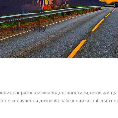
евезення (LTL) з
Україну
ьщі до Києва:
с доставки
анського сиру
лючових напрямків міжнародної логістики, оскільки ц
ртне сполучення дозволяє забезпечити стабільні
пе