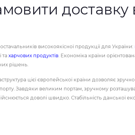
амовити доставку 
постачальників високоякісної продукції для України:
ї та
харчових продуктів
. Економіка країни орієнтована
них рішень.
структура цієї європейської країни дозволяє зручн
орту. Завдяки великим портам, зручному розташува
дійснюється доволі швидко. Стабільність данської е
ревезення вантажів