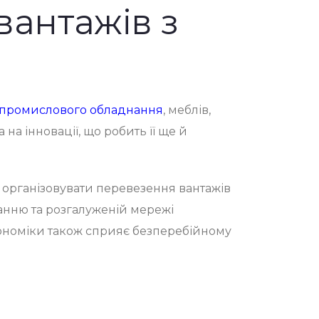
вантажів з
промислового обладнання
, меблів,
 на інновації, що робить її ще й
о організовувати перевезення
вантажів
нню та розгалуженій мережі
кономіки також сприяє безперебійному
 з Данії