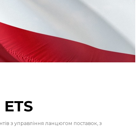
 ETS
тів з управління ланцюгом поставок, з