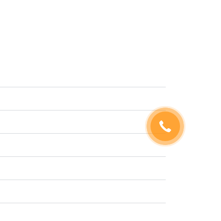
ів.
великих
Україна — Данія
ції.
повний супровід вантажів.
ртуємо
жоперевезень Данія — Україна: