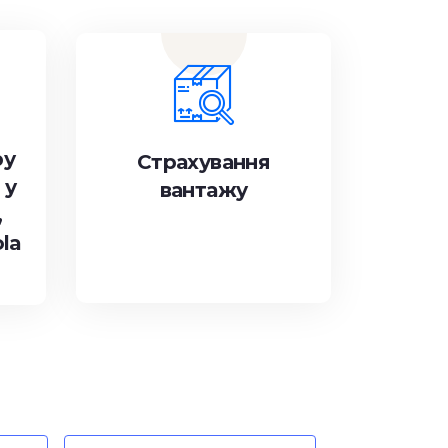
ру
Страхування
 у
вантажу
,
ola