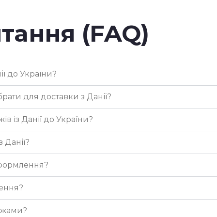
их рішень для різних типів товарів:
тання (FAQ)
— швидке рішення для малих і великих партій товар
 оптимальний варіант за ціною для габаритних та 
ії до України?
осіб транспортування термінових товарів.
ати для доставки з Данії?
 вибір для транспортування великих партій продук
ів із Данії до України?
сіх необхідних для імпорту/експорту документів
та 
з Данії?
у Данії для подальшого транспортування.
оформлення?
в, які ми транспо
зення?
ажами?
портуванні таких фрахтів під час м
іжнародних ванта