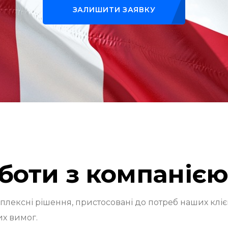
ЗАЛИШИТИ ЗАЯВКУ
боти з компанією
лексні рішення, пристосовані до потреб наших клієн
их вимог.