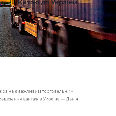
Китаю до України
я країна є важливим торговельним
ревезення вантажів Україна — Данія