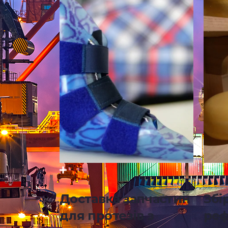
Доставка запчастин
Збі
для протезів з
ре