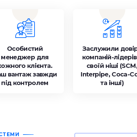
Особистий
Заслужили дові
менеджер для
компаній-лідерів
кожного клієнта.
своїй ніші (SCM
аш вантаж завжди
Interpipe, Coca-C
під контролем
та інші)
ИСТЕМИ