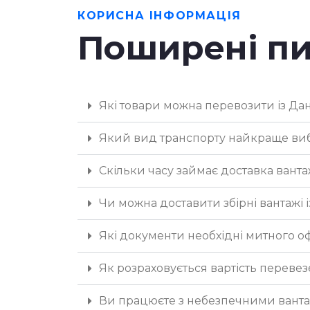
КОРИСНА ІНФОРМАЦІЯ
Ми пропонуємо повний спектр логістичн
Поширені пи
Автомобільні перевезення
(FTL/LTL)
Морські контейнерні перевезення
—
Які товари можна перевозити із Дан
вантажоперевезень.
Авіаційні доставки
— найшвидший сп
Який вид транспорту найкраще вибр
Залізничні перевезення
— економний
Скільки часу займає доставка вантаж
Митне оформлення
—
оформлення в
Чи можна доставити збірні вантажі і
Зберігання та консолідація товарів
Які документи необхідні митного 
Типи вантажі
Як розраховується вартість переве
Ви працюєте з небезпечними вант
Наша компанія спеціалізується на транс