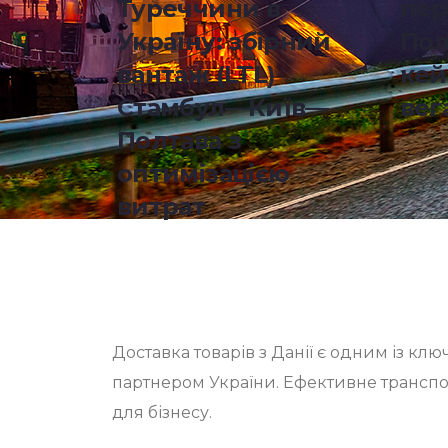
Туреччини в
пер
Україну: збірний
Пол
вантаж (LTL)
кей
Стамбул—Київ—
вег
Полтава з
оптимізацією
витрат
Доставка товарів з Данії є одним із к
партнером України. Ефективне транспо
для бізнесу.