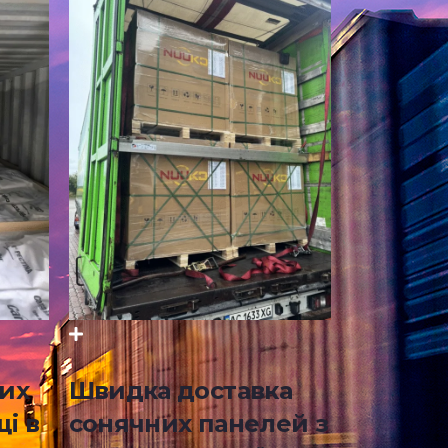
вих
Швидка доставка
і в
сонячних панелей з