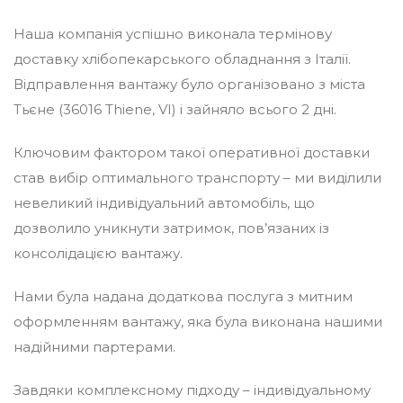
Наша компанія успішно виконала термінову
доставку хлібопекарського обладнання з Італії.
Відправлення вантажу було організовано з міста
Тьєне (36016 Thiene, VI) і зайняло всього 2 дні.
Ключовим фактором такої оперативної доставки
став вибір оптимального транспорту – ми виділили
невеликий індивідуальний автомобіль, що
дозволило уникнути затримок, пов’язаних із
консолідацією вантажу.
Нами була надана додаткова послуга з митним
оформленням вантажу, яка була виконана нашими
надійними партерами.
Завдяки комплексному підходу – індивідуальному