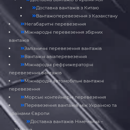
Негабаритні перевезення
Міжнародні перевезення збірних
вантажів
Залізничні перевезення вантажів
Вантажні авіаперевезення
Міжнародні рефрижераторні
перевезення вантажів
Міжнародні автомобільні вантажні
перевезення
Морські контейнерні перевезення
Перевезення вантажів між Україною та
країнами Європи
Доставка вантажів Німеччина –
Україна
Вантажні перевезення Туреччина –
Україна