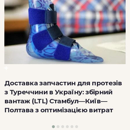
Збірне рефрижераторне
перевезення (LTL) з Польщі д
Києва: кейс доставки вегансь
сиру
зів
й
т