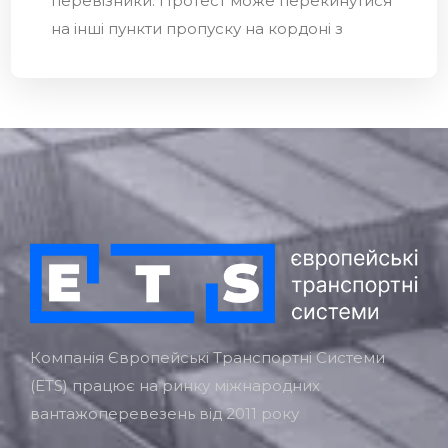
перевізники. Протест може перекинутися
на інші пункти пропуску на кордоні з
Компанія Європейські Транспортні Системи
(ETS) працює на ринку міжнародних
вантажоперевезень від 2011 року