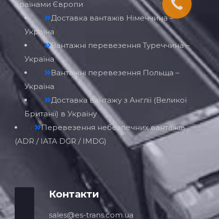
країнами Європи
Доставка вантажів Німеччина –
Україна
Вантажні перевезення Туреччина –
Україна
Вантажні перевезення Польща –
Україна
Доставка вантажу з Англії (Великої
Британії) в Україну
Перевезення небезпечних вантажів
(ADR / IATA DGR / IMDG)
Контакти
sales@es-trans.com.ua