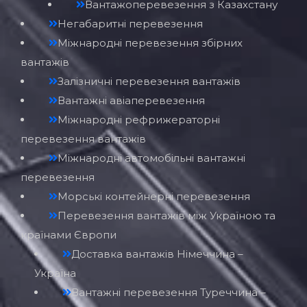
Вантажоперевезення з Казахстану
Негабаритні перевезення
Міжнародні перевезення збірних
вантажів
Залізничні перевезення вантажів
Вантажні авіаперевезення
Міжнародні рефрижераторні
перевезення вантажів
Міжнародні автомобільні вантажні
перевезення
Морські контейнерні перевезення
Перевезення вантажів між Україною та
країнами Європи
Доставка вантажів Німеччина –
Україна
Вантажні перевезення Туреччина –