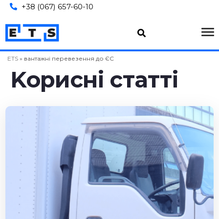
+38 (067) 657-60-10
ETS
»
вантажні перевезення до ЄС
Kopиcні cтaтті