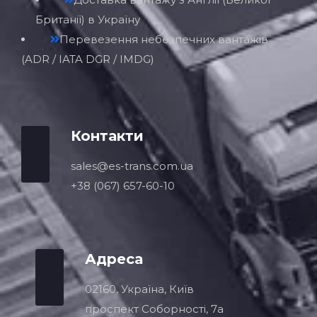
Британії) в Україну
Перевезення небезпечних вантажів
(ADR / IATA DGR / IMDG)
Контакти
sales@es-trans.com.ua
+38 (067) 657-60-10
Адреса
02160, Україна, Київ
проспект Соборності, 7a