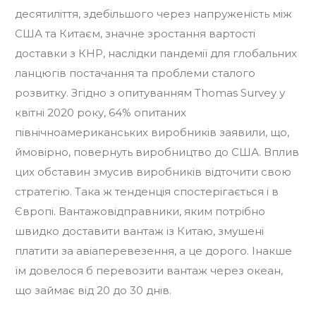
десятиліття, здебільшого через напруженість між
США та Китаєм, значне зростання вартості
доставки з КНР, наслідки пандемії для глобальних
ланцюгів постачання та проблеми сталого
розвитку. Згідно з опитуванням Thomas Survey у
квітні 2020 року, 64% опитаних
північноамериканських виробників заявили, що,
ймовірно, повернуть виробництво до США. Вплив
цих обставин змусив виробників відточити свою
стратегію. Така ж тенденція спостерігається і в
Європі. Вантажовідправники, яким потрібно
швидко доставити вантаж із Китаю, змушені
платити за авіаперевезення, а це дорого. Інакше
їм довелося б перевозити вантаж через океан,
що займає від 20 до 30 днів.