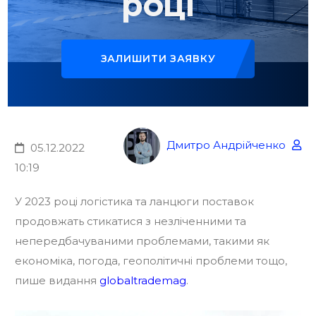
році
ЗАЛИШИТИ ЗАЯВКУ
Дмитро Андрійченко
05.12.2022
10:19
У 2023 році логістика та ланцюги поставок
продовжать стикатися з незліченними та
непередбачуваними проблемами, такими як
економіка, погода, геополітичні проблеми тощо,
пише видання
globaltrademag
.