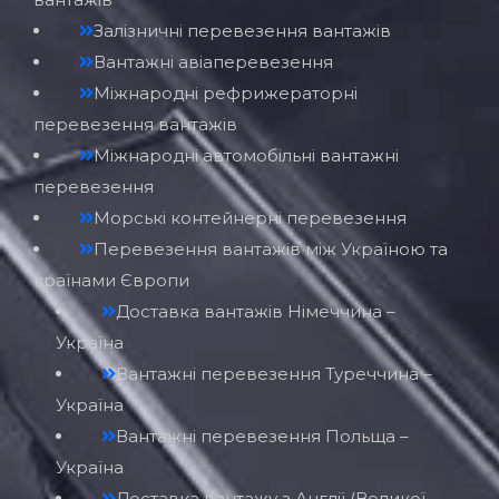
Залізничні перевезення вантажів
Вантажні авіаперевезення
Міжнародні рефрижераторні
перевезення вантажів
Міжнародні автомобільні вантажні
перевезення
Морські контейнерні перевезення
Перевезення вантажів між Україною та
країнами Європи
Доставка вантажів Німеччина –
Україна
Вантажні перевезення Туреччина –
Україна
Вантажні перевезення Польща –
Україна
Доставка вантажу з Англії (Великої