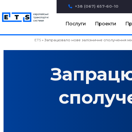
+38 (067) 657-60-10
Послуги
Проекти
Пр
ETS
»
Запрацювало нове залізничне сполучення між
Запрацю
сполуч