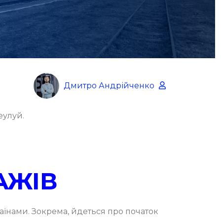
Дмитро Андрійченко
еулуй.
АЖІВ
їнами. Зокрема, йдеться про початок