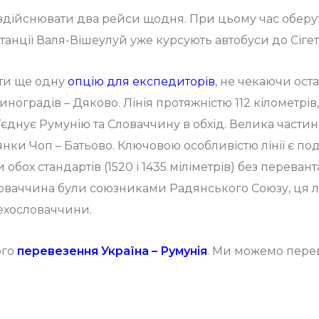
 здійснювати два рейси щодня. При цьому час оберу
 станції Валя-Вішеулуй уже курсують автобуси до Сігет
ити ще одну
опцію для експедиторів
, не чекаючи ост
ноградів – Дяково. Лінія протяжністю 112 кілометрів
 з’єднує Румунію та Словаччину в обхід. Велика части
нки Чоп – Батьово. Ключовою особливістю лінії є под
ох стандартів (1520 і 1435 міліметрів) без переванта
словаччина були союзниками Радянського Союзу, ця л
Чехословаччини.
ого
перевезення Україна – Румунія
. Ми можемо перев