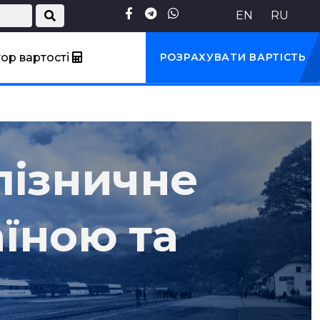
EN
RU
ор вартості
РОЗРАХУВАТИ ВАРТІСТЬ
лізничне
їною та