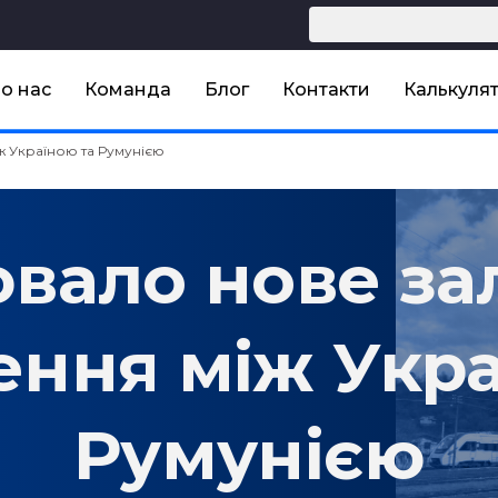
о нас
Команда
Блог
Контакти
Калькулят
 Україною та Румунією
вало нове за
ення між Укра
Румунією