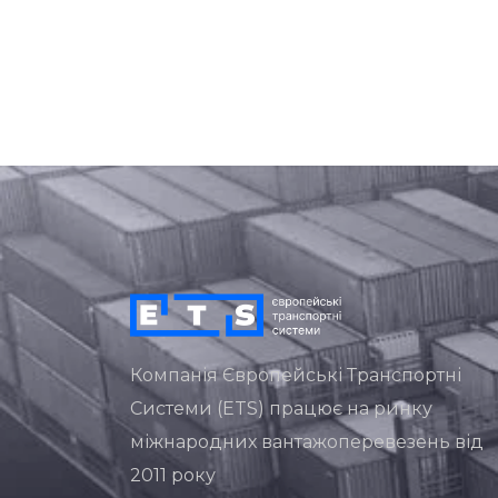
Компанія Європейські Транспортні
Системи (ETS) працює на ринку
міжнародних вантажоперевезень від
2011 року