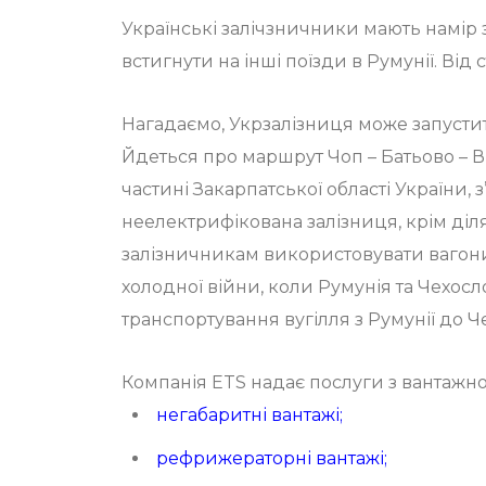
Українські залічзничники мають намір
встигнути на інші поїзди в Румунії. Від
Нагадаємо, Укрзалізниця може запуст
Йдеться про маршрут Чоп – Батьово – Ви
частині Закарпатської області України,
неелектрифікована залізниця, крім діля
залізничникам використовувати вагони об
холодної війни, коли Румунія та Чехо
транспортування вугілля з Румунії до 
Компанія ETS надає послуги з вантажн
негабаритні вантажі
;
рефрижераторні вантажі
;