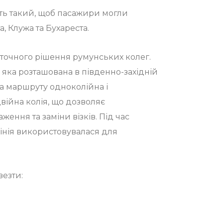
ть такий, щоб пасажири могли
а, Клужа та Бухареста.
аточного рішення румунських колег.
, яка розташована в південно-західній
на маршруту одноколійна і
війна колія, що дозволяє
ження та заміни візків. Під час
інія використовувалася для
езти: