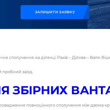
ЗАЛИШИТИ ЗАЯВКУ
чне сполучення на ділянці Рахів – Ділове – Валя-Віш
й пробний заїзд.
Я ЗБІРНИХ ВАНТ
провадження повноцінного сполучення між двома кра