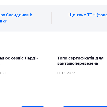
ах Скандинавії: 
Що таке ТТН (тов
авки
ацює сервіс Ларді-
Типи сертифікатів для
с
вантажоперевезень
2022
05.05.2022