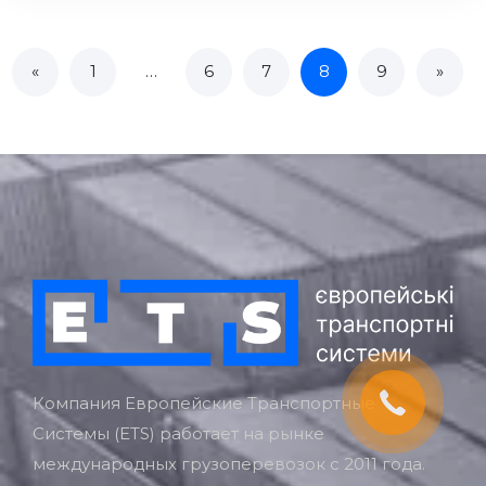
«
1
…
6
7
8
9
»
Компания Европейские Транспортные
Системы (ETS) работает на рынке
международных грузоперевозок с 2011 года.