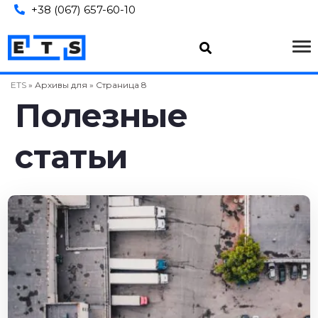
+38 (067) 657-60-10
ETS
»
Архивы для
»
Страница 8
Пoлeзныe
cтaтьи