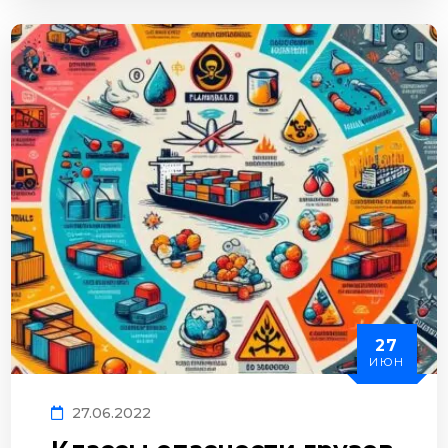
27
ИЮН
27.06.2022