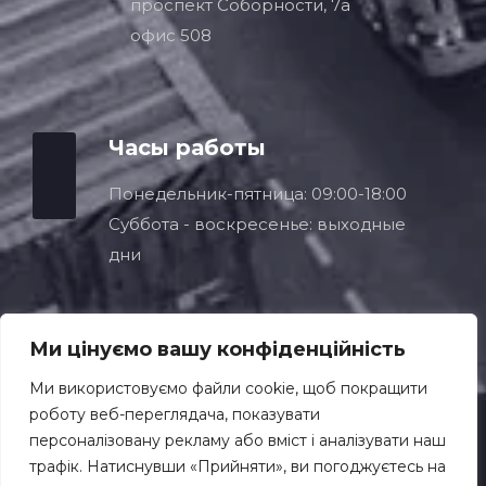
проспект Соборности, 7a
офис 508
Часы работы
Понедельник-пятница: 09:00-18:00
Суббота - воскресенье: выходные
дни
Ми цінуємо вашу конфіденційність
Ми використовуємо файли cookie, щоб покращити
роботу веб-переглядача, показувати
персоналізовану рекламу або вміст і аналізувати наш
© Copyright 2026
трафік. Натиснувши «Прийняти», ви погоджуєтесь на